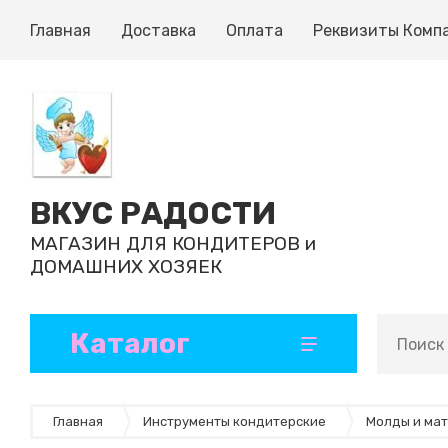
Главная
Доставка
Оплата
Реквизиты Комп
ВКУС РАДОСТИ
МАГАЗИН ДЛЯ КОНДИТЕРОВ и
ДОМАШНИХ ХОЗЯЕК
Каталог
Кондитерские ингредиенты
Формы и коврики для выпечки
Ленты атласные и декоративные
Инструменты кондитерские
Формы для шоколада, конфет, эскимо
Бумажные формы и капсулы
Ароматизаторы и добавки
Готовые полуфабрикаты
Главная
Инструменты кондитерские
Молды и ма