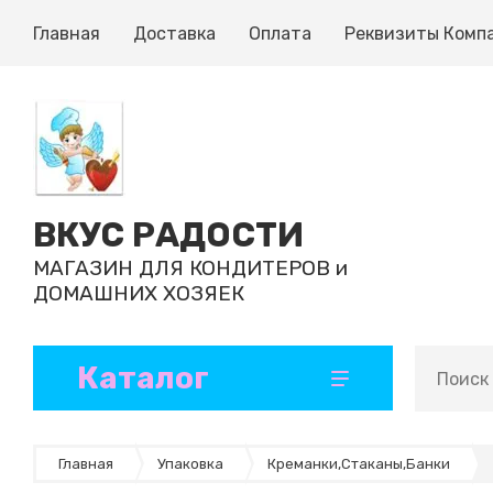
Главная
Доставка
Оплата
Реквизиты Комп
ВКУС РАДОСТИ
МАГАЗИН ДЛЯ КОНДИТЕРОВ и
ДОМАШНИХ ХОЗЯЕК
Каталог
Кондитерские ингредиенты
Формы и коврики для выпечки
Ленты атласные и декоративные
Инструменты кондитерские
Формы для шоколада, конфет, эскимо
Бумажные формы и капсулы
Ароматизаторы и добавки
Готовые полуфабрикаты
Главная
Упаковка
Креманки,Стаканы,Банки