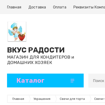
Главная
Доставка
Оплата
Реквизиты Комп
ВКУС РАДОСТИ
МАГАЗИН ДЛЯ КОНДИТЕРОВ и
ДОМАШНИХ ХОЗЯЕК
Каталог
Кондитерские ингредиенты
Формы и коврики для выпечки
Ленты атласные и декоративные
Инструменты кондитерские
Формы для шоколада, конфет, эскимо
Бумажные формы и капсулы
Ароматизаторы и добавки
Готовые полуфабрикаты
Главная
Украшения
Свечи для торта
Свечи