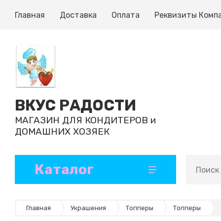
Главная
Доставка
Оплата
Реквизиты Комп
ВКУС РАДОСТИ
МАГАЗИН ДЛЯ КОНДИТЕРОВ и
ДОМАШНИХ ХОЗЯЕК
Каталог
Кондитерские ингредиенты
Формы и коврики для выпечки
Ленты атласные и декоративные
Инструменты кондитерские
Формы для шоколада, конфет, эскимо
Бумажные формы и капсулы
Ароматизаторы и добавки
Готовые полуфабрикаты
Главная
Украшения
Топперы
Топперы