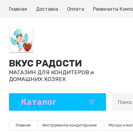
Главная
Доставка
Оплата
Реквизиты Комп
ВКУС РАДОСТИ
МАГАЗИН ДЛЯ КОНДИТЕРОВ и
ДОМАШНИХ ХОЗЯЕК
Каталог
Кондитерские ингредиенты
Формы и коврики для выпечки
Ленты атласные и декоративные
Инструменты кондитерские
Формы для шоколада, конфет, эскимо
Бумажные формы и капсулы
Ароматизаторы и добавки
Готовые полуфабрикаты
Главная
Инструменты кондитерские
Молды и ма