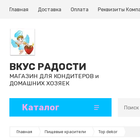
Главная
Доставка
Оплата
Реквизиты Комп
ВКУС РАДОСТИ
МАГАЗИН ДЛЯ КОНДИТЕРОВ и
ДОМАШНИХ ХОЗЯЕК
Каталог
Кондитерские ингредиенты
Формы и коврики для выпечки
Ленты атласные и декоративные
Инструменты кондитерские
Формы для шоколада, конфет, эскимо
Бумажные формы и капсулы
Ароматизаторы и добавки
Готовые полуфабрикаты
Главная
Пищевые красители
Top dekor