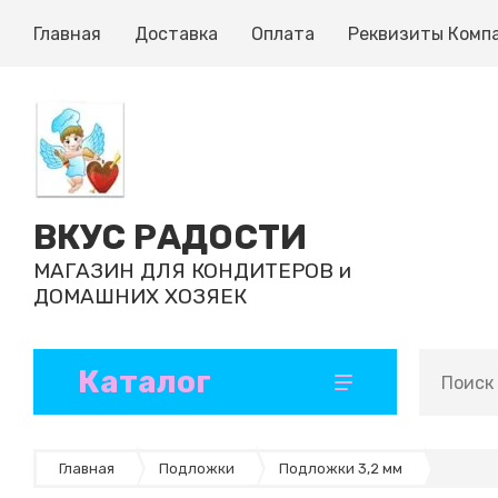
Главная
Доставка
Оплата
Реквизиты Комп
ВКУС РАДОСТИ
МАГАЗИН ДЛЯ КОНДИТЕРОВ и
ДОМАШНИХ ХОЗЯЕК
Каталог
Кондитерские ингредиенты
Формы и коврики для выпечки
Ленты атласные и декоративные
Инструменты кондитерские
Формы для шоколада, конфет, эскимо
Бумажные формы и капсулы
Ароматизаторы и добавки
Готовые полуфабрикаты
Главная
Подложки
Подложки 3,2 мм