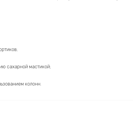
ортиков;
тию сахарной мастикой;
льзованием колонн.